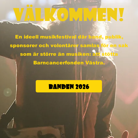
VÄLKOMMEN!
En ideell musikfestival där band, publik,
sponsorer och volontärer samlas för en sak
som är större än musiken: att stötta
Barncancerfonden Västra.
BANDEN 2026