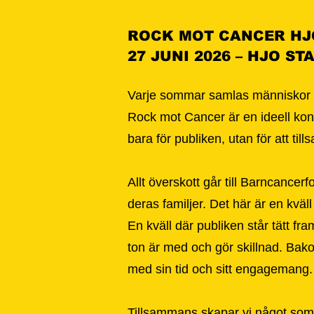
ROCK MOT CANCER HJ
27 JUNI 2026 – HJO S
Varje sommar samlas människor i 
Rock mot Cancer är en ideell kons
bara för publiken, utan för att til
Allt överskott går till Barncance
deras familjer.
​
Det här är en kväl
En kväll där publiken står tätt fr
ton är med och gör skillnad.
​
Bako
med sin tid och sitt engagemang.
Tillsammans skapar vi något som 