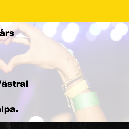
års
ästra!
älpa.