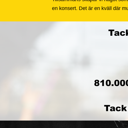
en konsert. Det är en kväll där 
Tack
810.000
Tack 