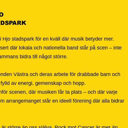
O
TADSPARK
Hjo stadspark för en kväll där musik betyder mer.
ert där lokala och nationella band står på scen – inte
lsammans bidra till något större.
rfonden Västra och deras arbete för drabbade barn och
l fylld av energi, gemenskap och hopp.
amför scenen, där musiken får ta plats – och där varje
m arrangemanget står en ideell förening där alla bidrar
är större än oss själva.
Rock mot Cancer är mer än